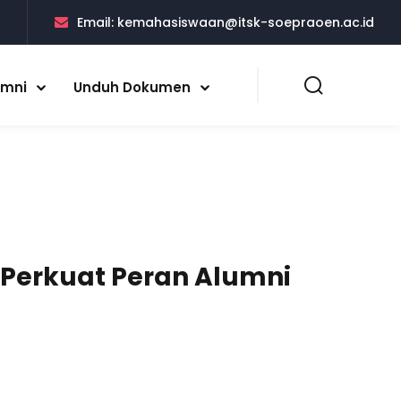
5
Email:
kemahasiswaan@itsk-soepraoen.ac.id
umni
Unduh Dokumen
 Perkuat Peran Alumni