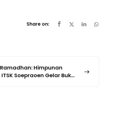
Share on:
 Ramadhan: Himpunan
 ITSK Soepraoen Gelar Buka
to Festival Qur’ani 2026