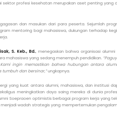
gai sektor profesi kesehatan merupakan aset penting yan
 gagasan dan masukan dari para peserta. Sejumlah progra
ogram mentoring bagi mahasiswa, dukungan terhadap keg
erja.
Nisak
, S. Keb., Bd.
, menegaskan bahwa organisasi alumni 
ra mahasiswa yang sedang menempuh pendidikan.
“Paguy
 Kami ingin memastikan bahwa hubungan antara alumni
us tumbuh dan bersinar,”
ungkapnya.
sinergi yang kuat antara alumni, mahasiswa, dan institusi 
sekaligus meningkatkan daya saing mereka di dunia pro
umni Soepraoen
optimistis berbagai program kerja yang tel
erus menjadi wadah strategis yang mempertemukan pengalam