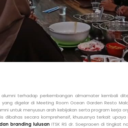
i alumni terhadap perkembangan almamater kembali di
6
yang digelar di Meeting Room Ocean Garden Resto
Mal
lumni untuk menyusun arah kebijakan serta program kerja o
egis dibahas secara komprehensif, khususnya terkait upa
dan branding lulusan
ITSK RS dr. Soepraoen
di tingkat n