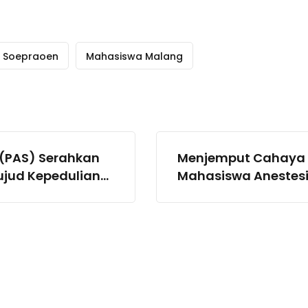
K Soepraoen
Mahasiswa Malang
(PAS) Serahkan
Menjemput Cahaya
ujud Kepedulian
Mahasiswa Anestesi
us
Bersama dalam Road 