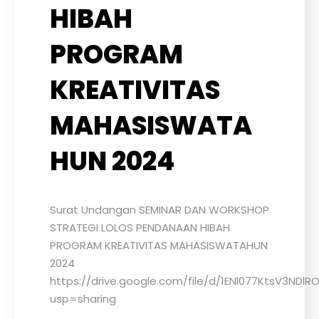
HIBAH
PROGRAM
KREATIVITAS
MAHASISWATA
HUN 2024
Surat Undangan SEMINAR DAN WORKSHOP
STRATEGI LOLOS PENDANAAN HIBAH
PROGRAM KREATIVITAS MAHASISWATAHUN
2024
https://drive.google.com/file/d/1ENl077KtsV3NDl
usp=sharing