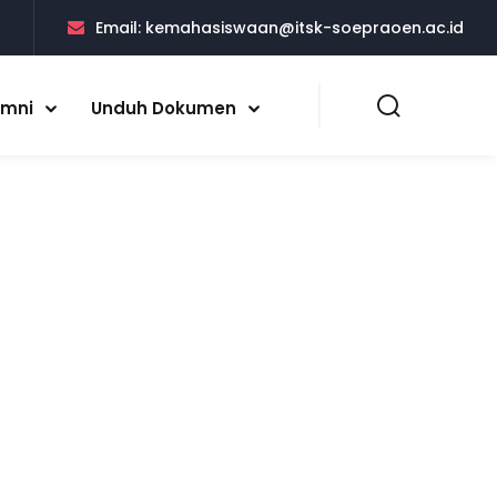
5
Email:
kemahasiswaan@itsk-soepraoen.ac.id
umni
Unduh Dokumen