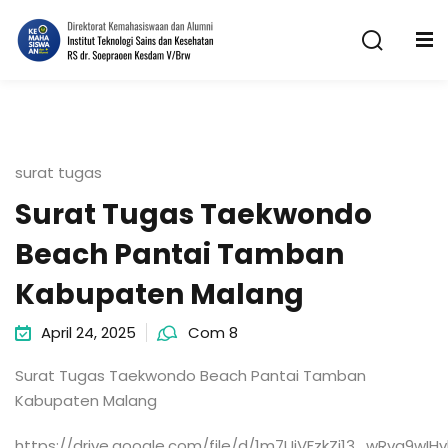
Skip
to
content
surat tugas
Surat Tugas Taekwondo
n
Beach Pantai Tamban
Kabupaten Malang
April 24, 2025
Com 8
Surat Tugas Taekwondo Beach Pantai Tamban
Kabupaten Malang
https://drive.google.com/file/d/1m7UiVFzkZj13_wRvg9wI