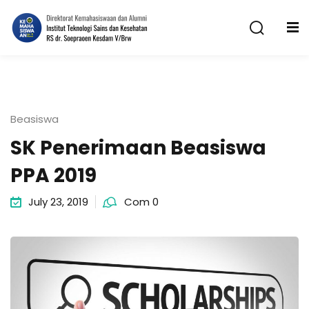
Skip
to
content
Beasiswa
SK Penerimaan Beasiswa
n
PPA 2019
July 23, 2019
Com 0