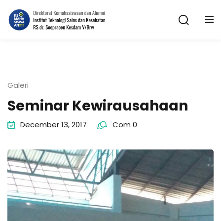
Skip
to
content
Galeri
Seminar Kewirausahaan
n
December 13, 2017
Com 0