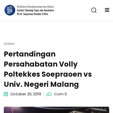
Skip
to
content
Galeri
Pertandingan
n
Persahabatan Volly
Poltekkes Soepraoen vs
Univ. Negeri Malang
October 20, 2019
Com 0