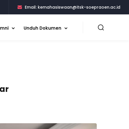
5
Email:
kemahasiswaan@itsk-soepraoen.ac.id
umni
Unduh Dokumen
ar