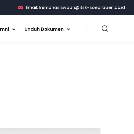
5
Email:
kemahasiswaan@itsk-soepraoen.ac.id
umni
Unduh Dokumen