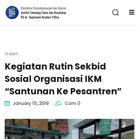
Skip
to
content
Galeri
Kegiatan Rutin Sekbid
n
Sosial Organisasi IKM
“Santunan Ke Pesantren”
January 15, 2019
Com 0